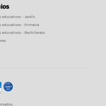
cios
s educativos - Jardín
s educativos - Primaria
s educativos - Bachillerato
nes
ervados.