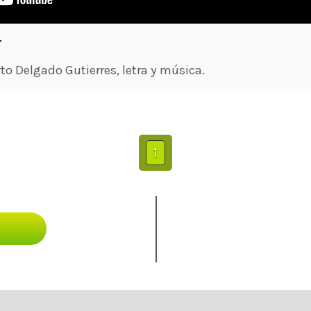
r
o Delgado Gutierres, letra y música.
1